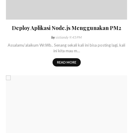
Deploy Aplikasi Node.js Menggunakan PM2
by
sistiandy
9:45 PM
Assalamu'alaikum Wr.Wb.. Senang sekali kali ini bisa posting lagi, kali
ini kita mau m…
READ MORE