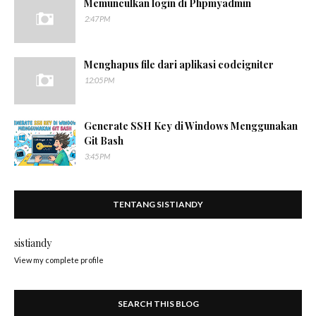
Memunculkan login di Phpmyadmin
2:47 PM
Menghapus file dari aplikasi codeigniter
12:05 PM
Generate SSH Key di Windows Menggunakan
Git Bash
3:45 PM
TENTANG SISTIANDY
sistiandy
View my complete profile
SEARCH THIS BLOG