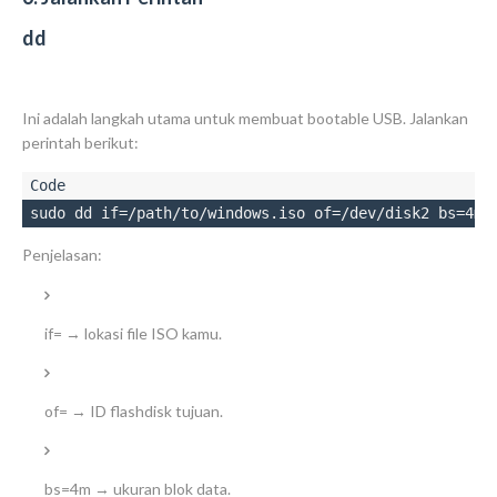
dd
Ini adalah langkah utama untuk membuat bootable USB. Jalankan
perintah berikut:
sudo dd if=/path/to/windows.iso of=/dev/disk2 bs=4m 
Penjelasan:
if=
→ lokasi file ISO kamu.
of=
→ ID flashdisk tujuan.
bs=4m
→ ukuran blok data.