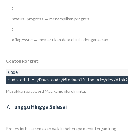
status=progress
→ menampilkan progres.
oflag=sync
→ memastikan data ditulis dengan aman.
Contoh konkret:
sudo dd if=~/Downloads/Windows10.iso of=/dev/disk2 b
Masukkan password Mac kamu jika diminta.
7. Tunggu Hingga Selesai
Proses ini bisa memakan waktu beberapa menit tergantung