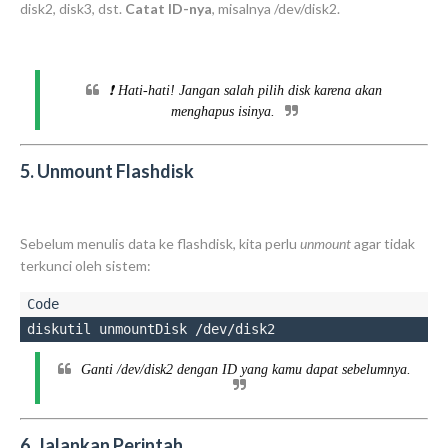
disk2
,
disk3
, dst.
Catat ID-nya
, misalnya
/dev/disk2
.
❗ Hati-hati! Jangan salah pilih disk karena akan
menghapus isinya.
5. Unmount Flashdisk
Sebelum menulis data ke flashdisk, kita perlu
unmount
agar tidak
terkunci oleh sistem:
diskutil unmountDisk /dev/disk2
Ganti
/dev/disk2
dengan ID yang kamu dapat sebelumnya.
6. Jalankan Perintah