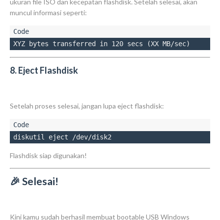
ukuran file ISO dan kecepatan flashdisk. Setelah selesai, akan
muncul informasi seperti:
XYZ bytes transferred in 120 secs (XX MB/sec)
8. Eject Flashdisk
Setelah proses selesai, jangan lupa eject flashdisk:
diskutil eject /dev/disk2
Flashdisk siap digunakan!
🎉 Selesai!
Kini kamu sudah berhasil membuat bootable USB Windows