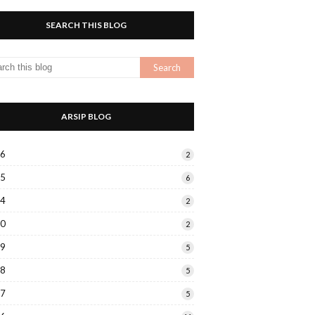
SEARCH THIS BLOG
ARSIP BLOG
26
2
25
6
24
2
20
2
19
5
18
5
17
5