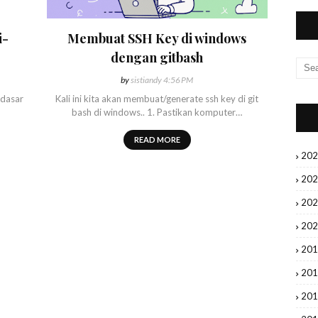
i-
Membuat SSH Key di windows
dengan gitbash
by
sistiandy
4:56 PM
 dasar
Kali ini kita akan membuat/generate ssh key di git
bash di windows.. 1. Pastikan komputer…
READ MORE
20
20
20
20
20
20
20