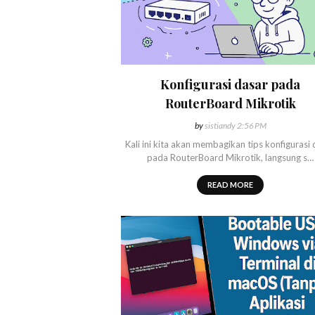
Konfigurasi dasar pada
RouterBoard Mikrotik
by
sistiandy
2:56 PM
Kali ini kita akan membagikan tips konfigurasi
pada RouterBoard Mikrotik, langsung s…
READ MORE