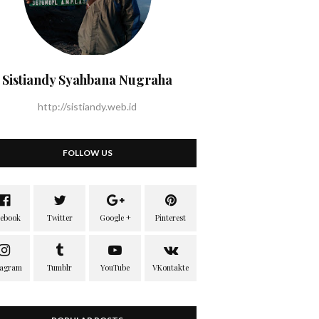
Sistiandy Syahbana Nugraha
http://sistiandy.web.id
FOLLOW US