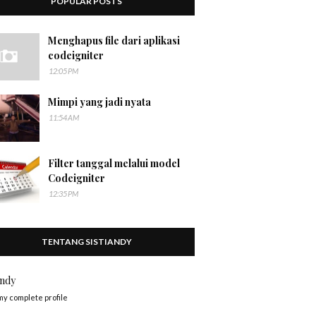
POPULAR POSTS
Menghapus file dari aplikasi
codeigniter
12:05 PM
Mimpi yang jadi nyata
11:54 AM
Filter tanggal melalui model
Codeigniter
12:35 PM
TENTANG SISTIANDY
andy
my complete profile