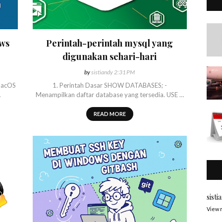
ows
Perintah-perintah mysql yang
digunakan sehari-hari
by
sistiandy
2:31 PM
macOS
1. Perintah Dasar SHOW DATABASES; -
…
Menampilkan daftar database yang tersedia. USE …
READ MORE
sisti
View 