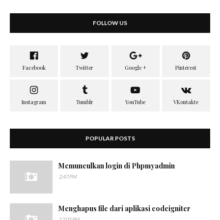
FOLLOW US
POPULAR POSTS
Memunculkan login di Phpmyadmin
2:47 PM
Menghapus file dari aplikasi codeigniter
12:05 PM