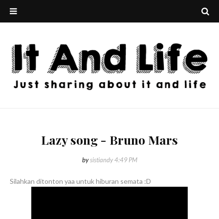
Lazy song - Bruno Mars
by
sistiandy
4:49 PM
Silahkan ditonton yaa untuk hiburan semata :D