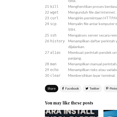
time.
21
Menghentikan proses berdasa
kill
22
Mengunduh file dari internet.
wget
23
Mengirim permintaan HTTP/
curl
24
Menyalin file antar kompute
scp
SSH.
25
Mengakses server secara rem
ssh
26
Menampilkan daftar perintah 
history
dijalankan.
27
Membuat perintah pendek unt
alias
panjang.
28
Menampilkan manual perintah
man
29
Menampilkan teks atau variabe
echo
30
Membersihkan layar terminal.
clear
Share
You may like these posts