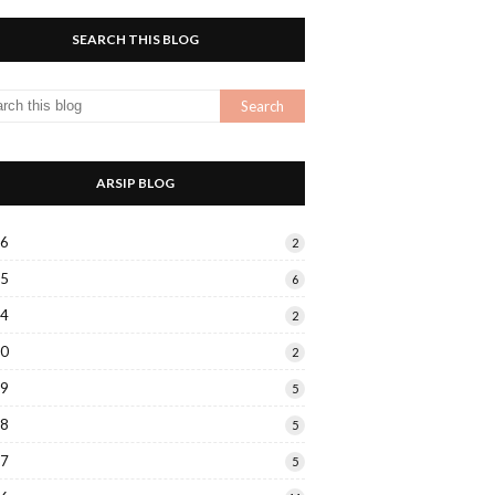
SEARCH THIS BLOG
ARSIP BLOG
26
2
25
6
24
2
20
2
19
5
18
5
17
5