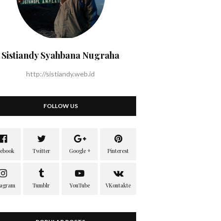
Sistiandy Syahbana Nugraha
http://sistiandy.web.id
FOLLOW US