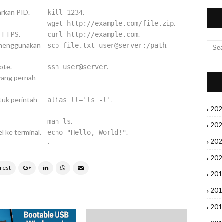
rkan PID.
.
kill 1234
.
wget http://example.com/file.zip
HTTPS.
.
curl http://example.com
r menggunakan
.
scp file.txt user@server:/path
ote.
.
ssh user@server
yang pernah
-
uk perintah
.
alias ll='ls -l'
20
.
.
man ls
20
l ke terminal.
.
echo "Hello, World!"
20
-
20
20
20
20