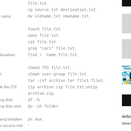
.
file.txt
.
cp source.txt destination.txt
i nama
.
mv oldname.txt newname.txt
.
touch file.txt
.
nano file.txt
.
cat file.txt
.
grep "cari" file.txt
rdasarkan
.
find / -name file.txt
.
chmod 755 file.txt
i.
.
chown user:group file.txt
.
tar -cvf archive.tar file1 file2
file ZIP.
,
zip archive.zip file.txt
unzip
.
archive.zip
g disk.
.
df -h
g disk oleh
.
du -sh folder
sisti
ng berjalan.
.
ps aux
View 
secara real-
-