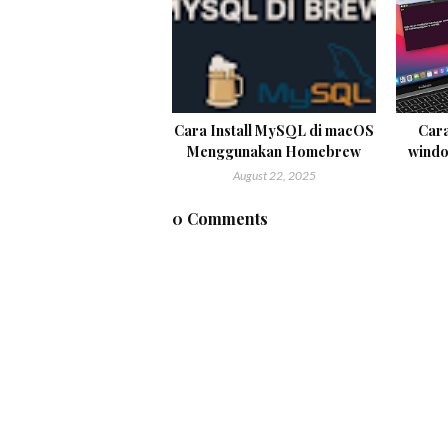
Cara Install MySQL di macOS
Car
Menggunakan Homebrew
windo
August 22, 2025
0 Comments