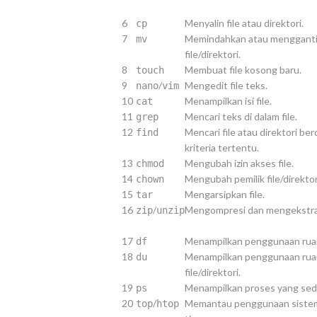
6
Menyalin file atau direktori.
cp
7
Memindahkan atau menggant
mv
file/direktori.
8
Membuat file kosong baru.
touch
9
/
Mengedit file teks.
nano
vim
10
Menampilkan isi file.
cat
11
Mencari teks di dalam file.
grep
12
Mencari file atau direktori be
find
kriteria tertentu.
13
Mengubah izin akses file.
chmod
14
Mengubah pemilik file/direktor
chown
15
Mengarsipkan file.
tar
16
/
Mengompresi dan mengekstrak 
zip
unzip
17
Menampilkan penggunaan ruan
df
18
Menampilkan penggunaan ruan
du
file/direktori.
19
Menampilkan proses yang seda
ps
20
/
Memantau penggunaan sistem 
top
htop