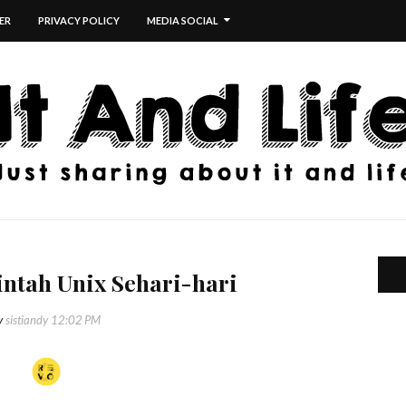
ER
PRIVACY POLICY
MEDIA SOCIAL
intah Unix Sehari-hari
y
sistiandy
12:02 PM