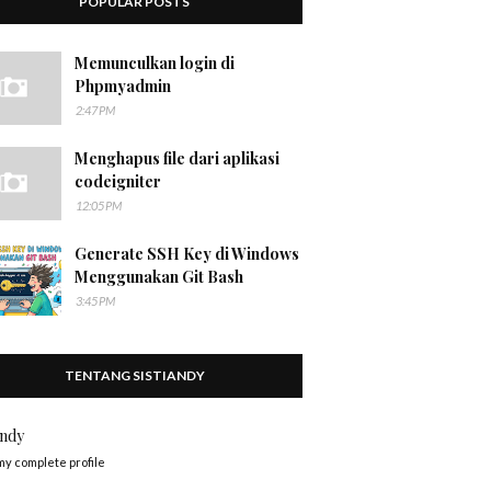
POPULAR POSTS
Memunculkan login di
Phpmyadmin
2:47 PM
Menghapus file dari aplikasi
codeigniter
12:05 PM
Generate SSH Key di Windows
Menggunakan Git Bash
3:45 PM
TENTANG SISTIANDY
andy
my complete profile