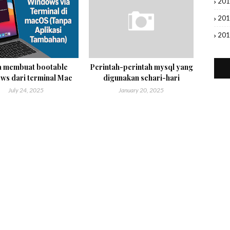
20
20
20
a membuat bootable
Perintah-perintah mysql yang
ws dari terminal Mac
digunakan sehari-hari
July 24, 2025
January 20, 2025