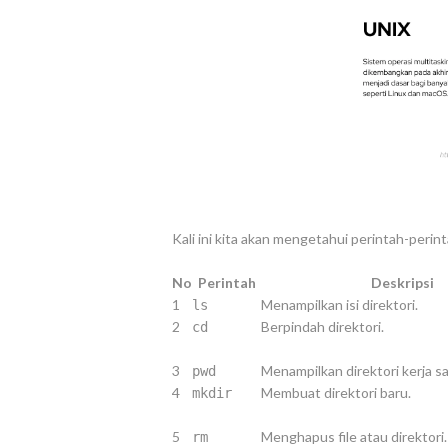
Kali ini kita akan mengetahui perintah-perint
No
Perintah
Deskripsi
1
Menampilkan isi direktori.
ls
2
Berpindah direktori.
cd
3
Menampilkan direktori kerja saa
pwd
4
Membuat direktori baru.
mkdir
5
Menghapus file atau direktori.
rm