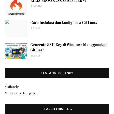
RILIS EBOOK CODEIGNITER V1
11:45 AM
Cara Instalasi dan konfigurasi Git Linux
9:51 AM
Generate SSH Key di Windows Menggunakan
Git Bash
3:45 PM
TENTANG SISTIANDY
sistiandy
View my complete profile
SEARCH THIS BLOG