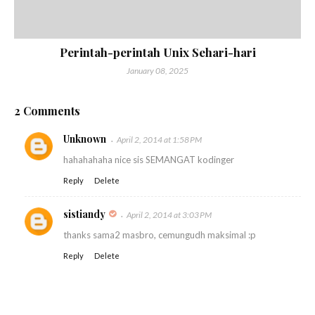
Perintah-perintah Unix Sehari-hari
January 08, 2025
2 Comments
Unknown
April 2, 2014 at 1:58 PM
hahahahaha nice sis SEMANGAT kodinger
Reply
Delete
sistiandy
April 2, 2014 at 3:03 PM
thanks sama2 masbro, cemungudh maksimal :p
Reply
Delete