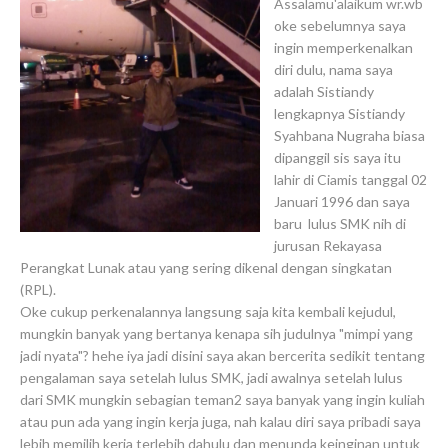
Assalamu'alaikum wr.wb
oke sebelumnya saya
ingin memperkenalkan
diri dulu, nama saya
adalah Sistiandy
lengkapnya Sistiandy
Syahbana Nugraha biasa
dipanggil sis saya itu
lahir di Ciamis tanggal 02
Januari 1996 dan saya
baru lulus SMK nih di
jurusan Rekayasa
Perangkat Lunak atau yang sering dikenal dengan singkatan
(RPL).
Oke cukup perkenalannya langsung saja kita kembali kejudul,
mungkin banyak yang bertanya kenapa sih judulnya "mimpi yang
jadi nyata"? hehe iya jadi disini saya akan bercerita sedikit tentang
pengalaman saya setelah lulus SMK, jadi awalnya setelah lulus
dari SMK mungkin sebagian teman2 saya banyak yang ingin kuliah
atau pun ada yang ingin kerja juga, nah kalau diri saya pribadi saya
lebih memilih kerja terlebih dahulu dan menunda keinginan untuk