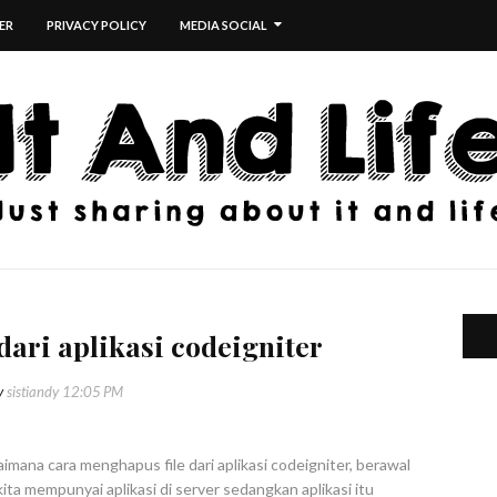
ER
PRIVACY POLICY
MEDIA SOCIAL
dari aplikasi codeigniter
y
sistiandy
12:05 PM
aimana cara menghapus file dari aplikasi codeigniter, berawal
a mempunyai aplikasi di server sedangkan aplikasi itu