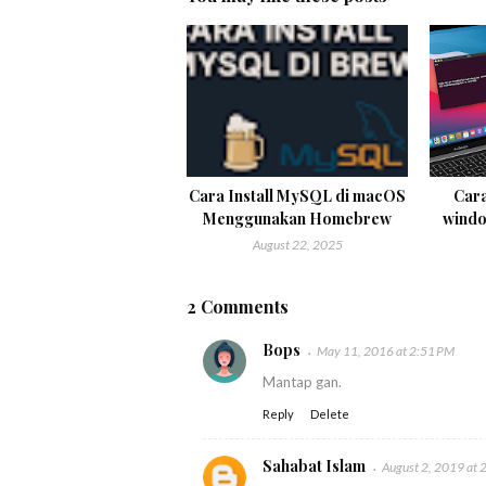
Cara Install MySQL di macOS
Car
Menggunakan Homebrew
windo
August 22, 2025
2 Comments
Bops
May 11, 2016 at 2:51 PM
Mantap gan.
Reply
Delete
Sahabat Islam
August 2, 2019 at 