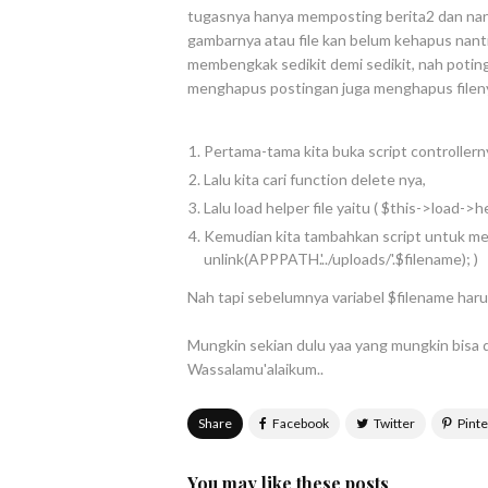
tugasnya hanya memposting berita2 dan nan
gambarnya atau file kan belum kehapus nan
membengkak sedikit demi sedikit, nah potin
menghapus postingan juga menghapus filenya
Pertama-tama kita buka script controllern
Lalu kita cari function delete nya,
Lalu load helper file yaitu ( $this->load->hel
Kemudian kita tambahkan script untuk me
unlink(APPPATH.'../uploads/'.$filename); )
Nah tapi sebelumnya variabel $filename harus
Mungkin sekian dulu yaa yang mungkin bisa 
Wassalamu'alaikum..
Share
You may like these posts