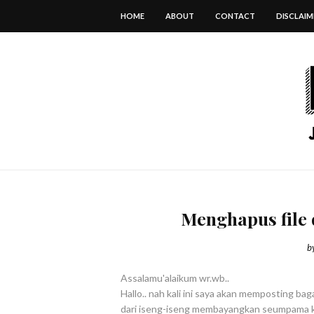
HOME
ABOUT
CONTACT
DISCLAIM
Menghapus file 
b
Assalamu'alaikum wr.wb..
Hallo.. nah kali ini saya akan memposting bag
dari iseng-iseng membayangkan seumpama kit