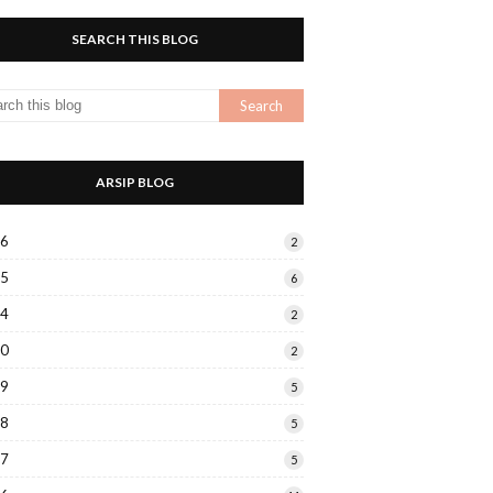
SEARCH THIS BLOG
ARSIP BLOG
26
2
25
6
24
2
20
2
19
5
18
5
17
5