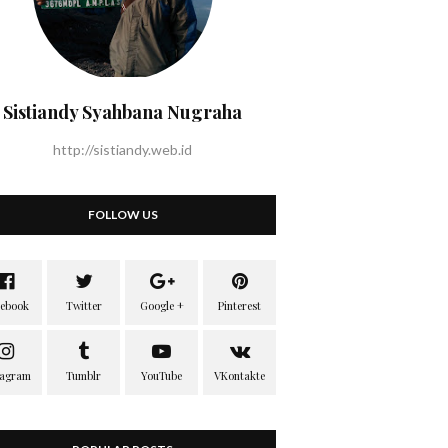
Sistiandy Syahbana Nugraha
http://sistiandy.web.id
FOLLOW US