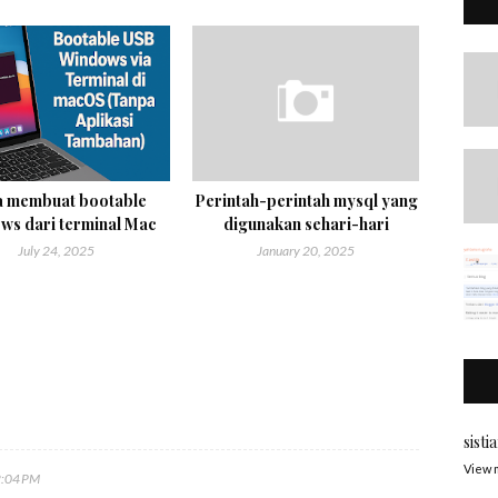
a membuat bootable
Perintah-perintah mysql yang
ws dari terminal Mac
digunakan sehari-hari
July 24, 2025
January 20, 2025
sisti
View 
2:04 PM