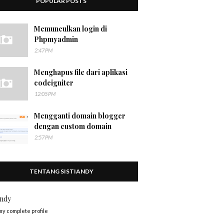
POPULAR POSTS
Memunculkan login di
Phpmyadmin
2:47 PM
Menghapus file dari aplikasi
codeigniter
12:05 PM
Mengganti domain blogger
dengan custom domain
2:57 PM
TENTANG SISTIANDY
andy
my complete profile